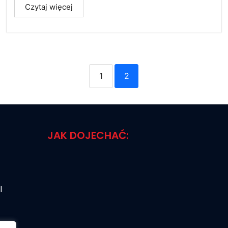
Czytaj więcej
1
2
JAK DOJECHAĆ:
l