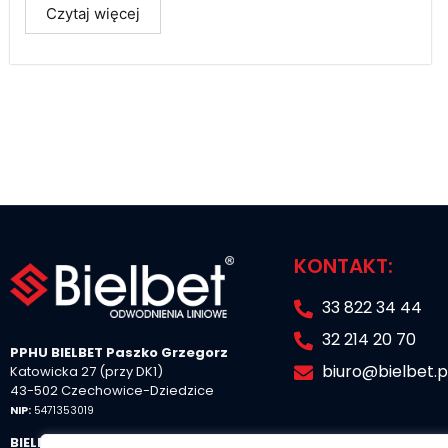
Czytaj więcej
KONTAKT:
33 822 34 44
32 214 20 70
PPHU
BIELBET
Paszko Grzegorz
biuro@bielbet.p
Katowicka 27 (przy DK1)
43-502 Czechowice-Dziedzice
NIP:
5471353019
BIELBET Sp. z o.o. Sp. K.