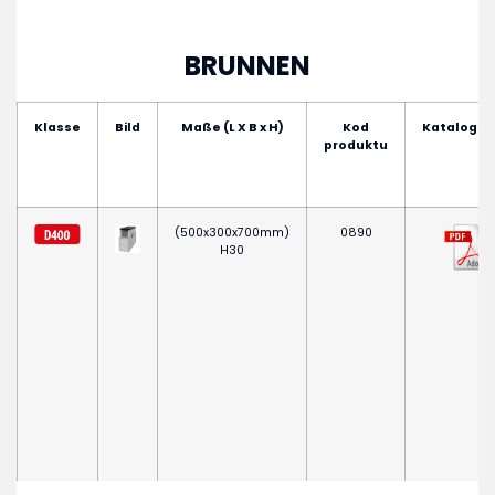
BRUNNEN
Klasse
Bild
Maße (L X B x H)
Kod
Katalogse
produktu
(500x300x700mm)
0890
H30