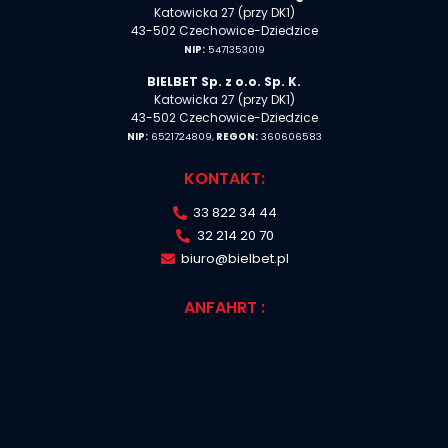
Katowicka 27 (przy DK1)
43-502 Czechowice-Dziedzice
NIP:
5471353019
BIELBET Sp. z o.o. Sp. K.
Katowicka 27 (przy DK1)
43-502 Czechowice-Dziedzice
NIP:
6521724809,
REGON:
360606583
KONTAKT:
33 822 34 44
32 214 20 70
biuro@bielbet.pl
ANFAHRT :