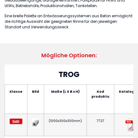
Gebäudeeingänge, Garageneinfahrten, Parkplätze für PKWs und
LKWs, Betriebshöfe, Produktionshallen, Tankstellen.
Eine breite Palette an Entwässerungssystemen aus Beton ermöglicht
die richtige Auswahl der geeigneten Rinne für den jeweiligen
Standort und Verwendungszweck.
Mögliche Optionen:
TROG
Klasse
Bild
Maße (L X B x H)
Kod
Katalogse
produktu
(1000x300x300mm)
7727