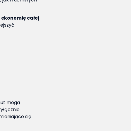
 ekonomię całej
ejszyć
inut mogą
wyłącznie
mieniające się