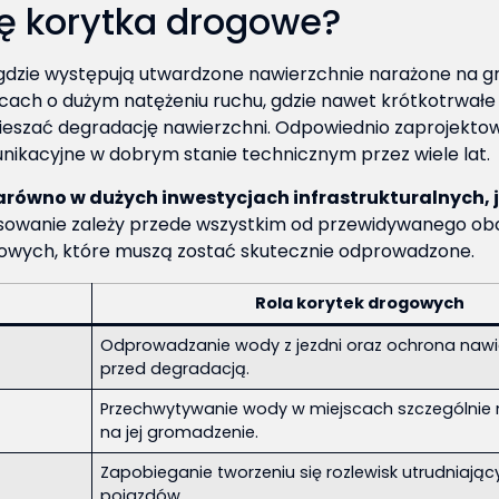
ię korytka drogowe?
gdzie występują utwardzone nawierzchnie narażone na g
jscach o dużym natężeniu ruchu, gdzie nawet krótkotrwał
ieszać degradację nawierzchni. Odpowiednio zaprojekt
unikacyjne w dobrym stanie technicznym przez wiele lat.
ówno w dużych inwestycjach infrastrukturalnych, j
sowanie zależy przede wszystkim od przewidywanego ob
dowych, które muszą zostać skutecznie odprowadzone.
Rola korytek drogowych
Odprowadzanie wody z jezdni oraz ochrona nawi
przed degradacją.
Przechwytywanie wody w miejscach szczególnie
na jej gromadzenie.
Zapobieganie tworzeniu się rozlewisk utrudniając
pojazdów.