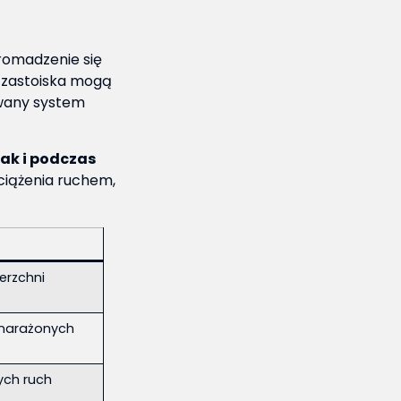
romadzenie się
e zastoiska mogą
owany system
ak i podczas
ciążenia ruchem,
erzchni
 narażonych
ych ruch