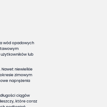
nia wód opadowych
odstawowym
 użytkowników lub
 Nawet niewielkie
 okresie zimowym
tkowe naprężenia
długości ciągów
eszczy, które coraz
nych podtopień