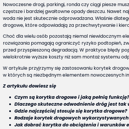
Nowoczesne drogi, parkingi, ronda czy ciągi piesze mus
częstsze i bardziej gwałtowne opady deszczu. Nawet najl
woda nie jest skutecznie odprowadzana. Właśnie dlateg
drogowe, które odpowiadają za przechwytywanie i kie
Choć dla wielu osób pozostają niemal niewidocznym el
rozwiązania pomagają ograniczyć ryzyko podtopień, zw
przed przyspieszoną degradacją. W praktyce błędy po
wielokrotnie wyższe koszty niż sam montaż systemu o
W artykule przyjrzymy się zastosowaniu korytek drogowy
w których są niezbędnym elementem nowoczesnych in
Z artykułu dowiesz się
Czym są korytka drogowe i jaką pełnią funkcję
Dlaczego skuteczne odwodnienie dróg jest tak
Gdzie najczęściej stosuje się korytka drogowe?
Rodzaje korytek drogowych wykorzystywanych w
Jak dobrać korytka do obciążenia i warunków 