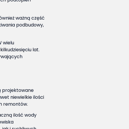
ównież ważną część
ukiwania podbudowy,
 wielu
lkudziesięciu lat.
ływających
są projektowane
et niewielkie ilości
ch remontów.
aczną ilość wody
ewiska
jak i ruchliwych