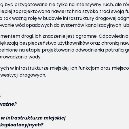
zą być przygotowane nie tylko na intensywny ruch, ale ró
epiej zaprojektowana nawierzchnia szybko traci swoją fun
o tak ważną rolę w budowie infrastruktury drogowej odg
rowanie wód opadowych do systemów kanalizacyjnych lub
ementem drogi, ich znaczenie jest ogromne. Odpowiedni
iększają bezpieczeństwo użytkowników oraz chronią naw
pełnione na etapie projektowania odwodnienia potrafią
dprowadzania wody.
ch w infrastrukturze miejskiej, ich funkcjom oraz miejsc
westycji drogowych.
?
 ważne?
 infrastrukturze miejskiej
eksploatacyjnych?