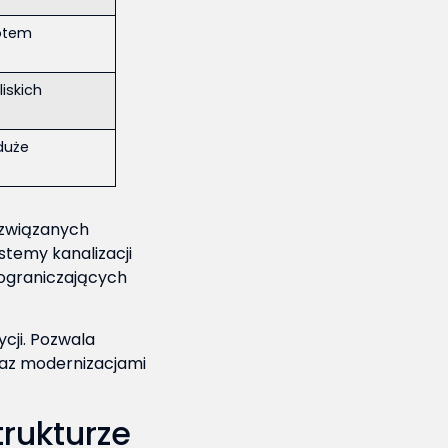
otem
iskich
duże
 związanych
stemy kanalizacji
 ograniczających
cji. Pozwala
oraz modernizacjami
rukturze