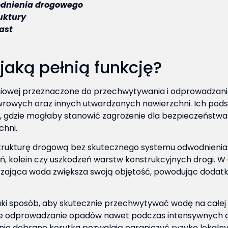
odnienia drogowego
uktury
ast
jaką pełnią funkcję?
eniowej przeznaczone do przechwytywania i odprowadza
newrowych oraz innych utwardzonych nawierzchni. Ich p
c, gdzie mogłaby stanowić zagrożenie dla bezpieczeństwa
chni.
trukturę drogową bez skutecznego systemu odwodnienia.
, kolein czy uszkodzeń warstw konstrukcyjnych drogi. W
arzająca woda zwiększa swoją objętość, powodując doda
ki sposób, aby skutecznie przechwytywać wodę na całej 
ne odprowadzanie opadów nawet podczas intensywnych d
dnio dobrane korytka pozwalają ograniczyć ryzyko lokal