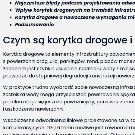
Najczęstsze błędy podczas projektowania odw
Wpływ korytek drogowych na trwałość infrastr
Korytka drogowe a nowoczesne wymagania mi
Podsumowanie
Czym są korytka drogowe i 
Korytka drogowe to elementy infrastruktury odwodni
z powierzchni dróg, ulic, parkingów, rond, placów ma
zadaniem jest szybkie usuwanie nadmiaru wody z miejs
prowadzić do stopniowej degradacji konstrukcji nawierz
W praktyce trudno wyobrazić sobie nowoczesną infras
zastoiska wody mogą przyspieszać powstawanie spękań
problem staje się jeszcze poważniejszy, ponieważ zam
i uszkodzenia nawierzchni.
Współczesne
odwodnienia liniowe
projektowane są w ta
komunikacyjnych. Dzięki temu możliwe jest równomier
częściej występują na terenie polskich miast. Odpowie