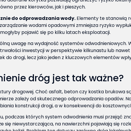
równo przez kierowców, jak i pieszych.
ącznie do odprowadzania wody.
Elementy te stanowią r
ne zarządzanie wodami opadowymi zmniejsza ryzyko wypł
ogłyby pojawić się po kilku latach eksploatacji.
czególną uwagę na wydajność systemów odwodnieniowych. W
wałości inwestycji w perspektywie kilkunastu lub nawet ki
ek do drogi, lecz jako jeden z kluczowych elementów wp
ienie dróg jest tak ważne?
uktury drogowej. Choć asfalt, beton czy kostka brukowa 
ej mierze zależy od skutecznego odprowadzania opadów. Naw
iania konstrukcji drogi, a w konsekwencji do kosztowny
u, podczas których system odwodnienia musi przejąć zn
e się niewystarczająca, na nawierzchni pojawiają się rozl
yko kolizji. Problem ten dotyczy zarówno dróg lokalnych, 