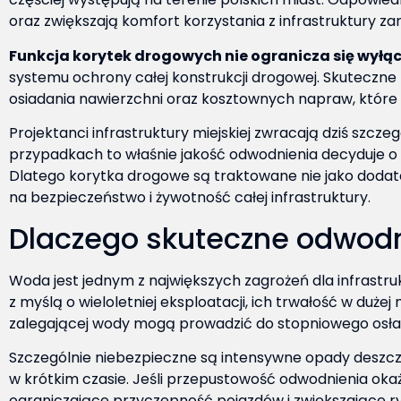
oraz zwiększają komfort korzystania z infrastruktury za
Funkcja korytek drogowych nie ogranicza się wył
systemu ochrony całej konstrukcji drogowej. Skutecz
osiadania nawierzchni oraz kosztownych napraw, które m
Projektanci infrastruktury miejskiej zwracają dziś sz
przypadkach to właśnie jakość odwodnienia decyduje o tr
Dlatego korytka drogowe są traktowane nie jako dodat
na bezpieczeństwo i żywotność całej infrastruktury.
Dlaczego skuteczne odwodn
Woda jest jednym z największych zagrożeń dla infrastr
z myślą o wieloletniej eksploatacji, ich trwałość w duż
zalegającej wody mogą prowadzić do stopniowego osłab
Szczególnie niebezpieczne są intensywne opady deszcz
w krótkim czasie. Jeśli przepustowość odwodnienia okaż
ograniczające przyczepność pojazdów i zwiększające ryz