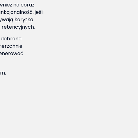
wnież na coraz
kcjonalność, jeśli
rywają korytka
 retencyjnych.
o dobrane
ierzchnie
 generować
om,