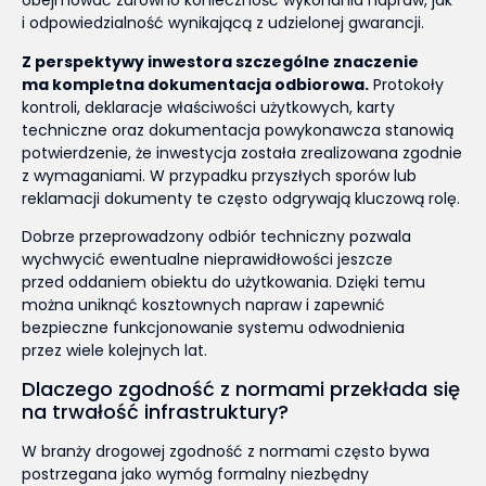
obejmować zarówno konieczność wykonania napraw, jak
i odpowiedzialność wynikającą z udzielonej gwarancji.
Z perspektywy inwestora szczególne znaczenie
ma kompletna dokumentacja odbiorowa.
Protokoły
kontroli, deklaracje właściwości użytkowych, karty
techniczne oraz dokumentacja powykonawcza stanowią
potwierdzenie, że inwestycja została zrealizowana zgodnie
z wymaganiami. W przypadku przyszłych sporów lub
reklamacji dokumenty te często odgrywają kluczową rolę.
Dobrze przeprowadzony odbiór techniczny pozwala
wychwycić ewentualne nieprawidłowości jeszcze
przed oddaniem obiektu do użytkowania. Dzięki temu
można uniknąć kosztownych napraw i zapewnić
bezpieczne funkcjonowanie systemu odwodnienia
przez wiele kolejnych lat.
Dlaczego zgodność z normami przekłada się
na trwałość infrastruktury?
W branży drogowej zgodność z normami często bywa
postrzegana jako wymóg formalny niezbędny