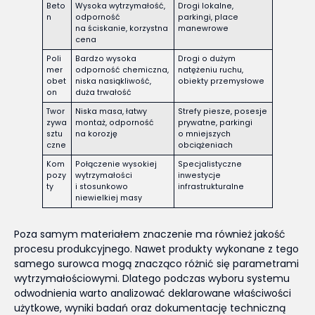
Beto
Wysoka wytrzymałość,
Drogi lokalne,
n
odporność
parkingi, place
na ściskanie, korzystna
manewrowe
cena
Poli
Bardzo wysoka
Drogi o dużym
mer
odporność chemiczna,
natężeniu ruchu,
obet
niska nasiąkliwość,
obiekty przemysłowe
on
duża trwałość
Twor
Niska masa, łatwy
Strefy piesze, posesje
zywa
montaż, odporność
prywatne, parkingi
sztu
na korozję
o mniejszych
czne
obciążeniach
Kom
Połączenie wysokiej
Specjalistyczne
pozy
wytrzymałości
inwestycje
ty
i stosunkowo
infrastrukturalne
niewielkiej masy
Poza samym materiałem znaczenie ma również jakość
procesu produkcyjnego. Nawet produkty wykonane z tego
samego surowca mogą znacząco różnić się parametrami
wytrzymałościowymi. Dlatego podczas wyboru systemu
odwodnienia warto analizować deklarowane właściwości
użytkowe, wyniki badań oraz dokumentację techniczną