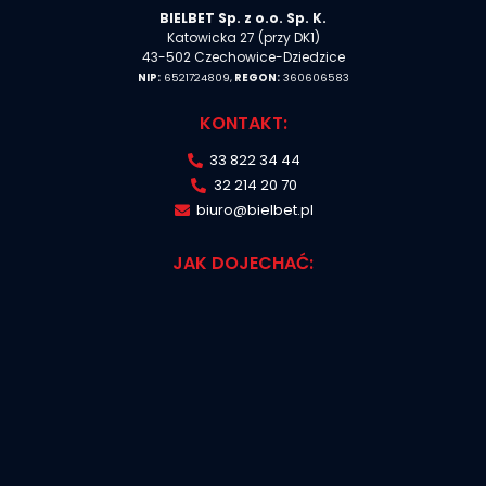
BIELBET Sp. z o.o. Sp. K.
Katowicka 27 (przy DK1)
43-502 Czechowice-Dziedzice
NIP:
6521724809,
REGON:
360606583
KONTAKT:
33 822 34 44
32 214 20 70
biuro@bielbet.pl
JAK DOJECHAĆ: