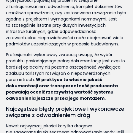
w przyszłości pojawią się problemy związane
z funkcjonowaniem odwodnienia, komplet dokumentów
umożliwia sprawdzenie, czy zastosowane rozwiązanie było
zgodne z projektem i wymaganiami normowymi. Jest
to szczególnie istotne przy dużych inwestycjach
infrastrukturalnych, gdzie odpowiedzialność
za ewentualne nieprawidłowości może obejmować wiele
podmiotów uczestniczących w procesie budowlanym.
Profesjonalni wykonawcy zwracają uwagę, że wybór
produktu posiadającego pełną dokumentację jest często
bardziej opłacalny niż pozorna oszczędność wynikająca
z zakupu tańszych rozwiązań o niepotwierdzonych
parametrach.
W praktyce to właśnie jakość
dokumentacji oraz transparentność producenta
pozwalają ocenić rzeczywistą wartość systemu
odwodnienia jeszcze przed jego montażem.
Najczęstsze błędy projektowe i wykonawcze
związane z odwodnieniem dróg
Nawet najwyższej jakości korytka drogowe
nie zagwarantują skutecznego odprowadzania wody, jeśli