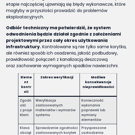
etapie najczęściej ujawniają się błędy wykonawcze, które
mogłyby w przyszłości prowadzić do problemów
eksploatacyjnych.
Odbiór techniczny ma potwierdzić, że system
odwodnienia będzie działał zgodnie z założeniami
projektowymi przez cały okres użytkowania
infrastruktury.
Kontrolowane są nie tylko same korytka,
ale również sposób ich osadzenia, jakość podbudowy,
prawidłowość połączeń z kanalizacją deszczową
oraz zachowanie wymaganych spadków nawierzchni.
Eleme
Zakres weryfikacji
Możliwe
nt
konsekwencje
kontr
nieprawidłowości
oli
Zgodn
Weryfikacja
Konieczność
ość
zastosowanych
wykonania
z proje
materiałów i wymiarów
poprawek lub
ktem
systemu
wymiany
elementów
Klasa
Sprawdzenie zgodności
Przyspieszone
obciąż
zastosowanych korytek
uszkodzenia