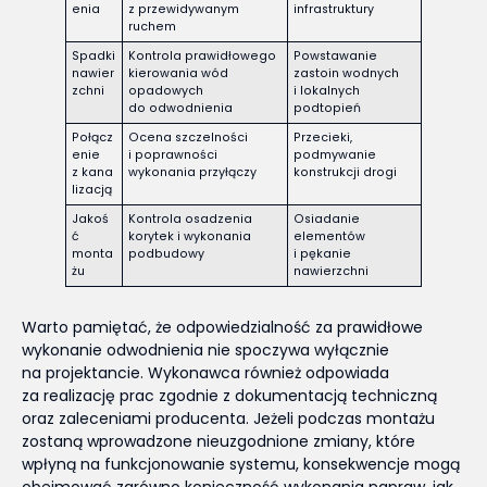
enia
z przewidywanym
infrastruktury
ruchem
Spadki
Kontrola prawidłowego
Powstawanie
nawier
kierowania wód
zastoin wodnych
zchni
opadowych
i lokalnych
do odwodnienia
podtopień
Połącz
Ocena szczelności
Przecieki,
enie
i poprawności
podmywanie
z kana
wykonania przyłączy
konstrukcji drogi
lizacją
Jakoś
Kontrola osadzenia
Osiadanie
ć
korytek i wykonania
elementów
monta
podbudowy
i pękanie
żu
nawierzchni
Warto pamiętać, że odpowiedzialność za prawidłowe
wykonanie odwodnienia nie spoczywa wyłącznie
na projektancie. Wykonawca również odpowiada
za realizację prac zgodnie z dokumentacją techniczną
oraz zaleceniami producenta. Jeżeli podczas montażu
zostaną wprowadzone nieuzgodnione zmiany, które
wpłyną na funkcjonowanie systemu, konsekwencje mogą