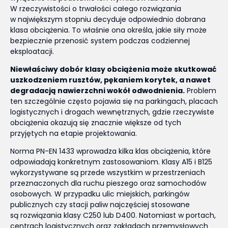
W rzeczywistości o trwałości całego rozwiązania
w największym stopniu decyduje odpowiednio dobrana
klasa obciążenia. To właśnie ona określa, jakie siły może
bezpiecznie przenosić system podczas codziennej
eksploatacji.
Niewłaściwy dobór klasy obciążenia może skutkować
uszkodzeniem rusztów, pękaniem korytek, a nawet
degradacją nawierzchni wokół odwodnienia.
Problem
ten szczególnie często pojawia się na parkingach, placach
logistycznych i drogach wewnętrznych, gdzie rzeczywiste
obciążenia okazują się znacznie większe od tych
przyjętych na etapie projektowania.
Norma PN-EN 1433 wprowadza kilka klas obciążenia, które
odpowiadają konkretnym zastosowaniom. Klasy A15 i B125
wykorzystywane są przede wszystkim w przestrzeniach
przeznaczonych dla ruchu pieszego oraz samochodów
osobowych. W przypadku ulic miejskich, parkingów
publicznych czy stacji paliw najczęściej stosowane
są rozwiązania klasy C250 lub D400. Natomiast w portach,
centrach logistycznych oraz zakładach przemysłowych