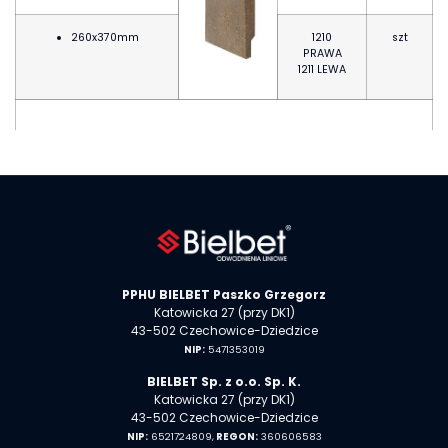
260x370mm
1210
szt
PRAWA
1211 LEWA
Zakończenie
polimerobetonowe
z króććem
ø
110:
260x320mm
1208 LEWA
szt
PPHU
BIELBET
Paszko Grzegorz
Katowicka 27 (przy DK1)
260x370mm
1212 LEWA
szt
43-502 Czechowice-Dziedzice
NIP:
5471353019
BIELBET Sp. z o.o. Sp. K.
Katowicka 27 (przy DK1)
43-502 Czechowice-Dziedzice
Zakończenie
NIP:
6521724809,
REGON:
360606583