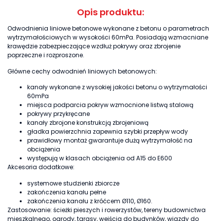
Opis produktu:
Odwodnienia liniowe betonowe wykonane z betonu o parametrach
wytrzymałościowych w wysokości 60mPa. Posiadają wzmacniane
krawędzie zabezpieczające wzdłuż pokrywy oraz zbrojenie
poprzeczne i rozproszone.
Główne cechy odwodnień liniowych betonowych:
kanały wykonane z wysokiej jakości betonu o wytrzymałości
60mPa
miejsca podparcia pokryw wzmocnione listwą stalową
pokrywy przykręcane
kanały zbrojone konstrukcją zbrojeniową
gładka powierzchnia zapewnia szybki przepływ wody
prawidłowy montaż gwarantuje dużą wytrzymałość na
obciążenia
występują w klasach obciążenia od A15 do E600
Akcesoria dodatkowe:
systemowe studzienki zbiorcze
zakończenia kanału pełne
zakończenia kanału z króćcem Ø110, Ø160.
Zastosowanie: ścieżki pieszych i rowerzystów, tereny budownictwa
mieszkalnego, ogrody, tarasy, wejścia do budynków, wjazdy do