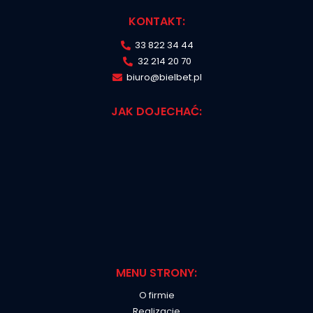
polimerobetonowe
z króććem
ø
160:
KONTAKT:
33 822 34 44
260x320mm
1209 LEWA
szt
32 214 20 70
biuro@bielbet.pl
260x370mm
1213 LEWA
szt
JAK DOJECHAĆ:
MENU STRONY:
O firmie
Realizacje