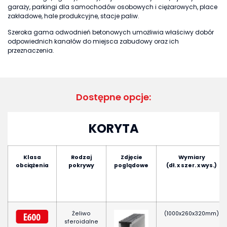
garaży, parkingi dla samochodów osobowych i ciężarowych, place
zakładowe, hale produkcyjne, stacje paliw.
Szeroka gama odwodnień betonowych umożliwia właściwy dobór
odpowiednich kanałów do miejsca zabudowy oraz ich
przeznaczenia.
Dostępne opcje:
KORYTA
Klasa
Rodzaj
Zdjęcie
Wymiary
obciążenia
pokrywy
poglądowe
(dł. x szer. x wys.)
Żeliwo
(1000x260x320mm)
sferoidalne