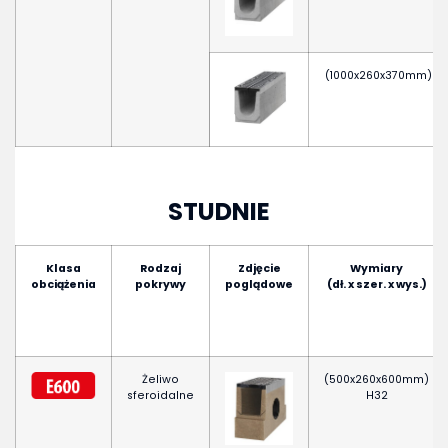
(1000x260x370mm)
STUDNIE
Klasa
Rodzaj
Zdjęcie
Wymiary
obciążenia
pokrywy
poglądowe
(dł. x szer. x wys.)
Żeliwo
(500x260x600mm)
sferoidalne
H32