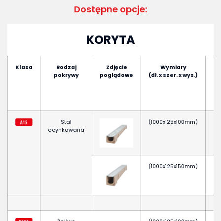
Dostępne opcje:
KORYTA
Klasa
Rodzaj
Zdjęcie
Wymiary
pokrywy
poglądowe
(dł. x szer. x wys.)
pr
Stal
(1000x125x100mm)
ocynkowana
(1000x125x150mm)