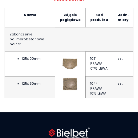
Nazwa
Zdjęcie
Kod
Jedn.
poglądowe
produktu
miary
Zakończenie
polimerobetonowe
pełne:
125x100mm
1051
szt
PRAWA
0178 LEWA
125x150mm
1044
szt
PRAWA
1015 LEWA
Zakończenie
polimerobetonowe
z króććem
ø
75: