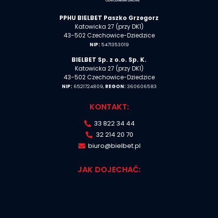
125x100mm
0865
szt
LEWA
PPHU
BIELBET
Paszko Grzegorz
Katowicka 27 (przy DK1)
43-502 Czechowice-Dziedzice
NIP:
5471353019
125x150mm
1045 LEWA
szt
BIELBET Sp. z o.o. Sp. K.
Katowicka 27 (przy DK1)
43-502 Czechowice-Dziedzice
NIP:
6521724809,
REGON:
360606583
KONTAKT:
33 822 34 44
32 214 20 70
biuro@bielbet.pl
JAK DOJECHAĆ: