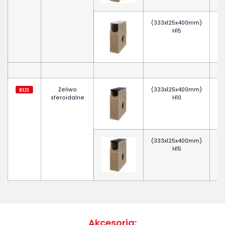
(333x125x400mm)
H15
Żeliwo
(333x125x400mm)
sferoidalne
H10
(333x125x400mm)
H15
Akcesoria: