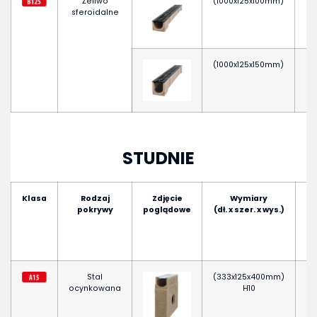
Żeliwo
(1000x125x100mm)
sferoidalne
(1000x125x150mm)
STUDNIE
Klasa
Rodzaj
Zdjęcie
Wymiary
pokrywy
poglądowe
(dł. x szer. x wys.)
pr
Stal
(333x125x400mm)
ocynkowana
H10