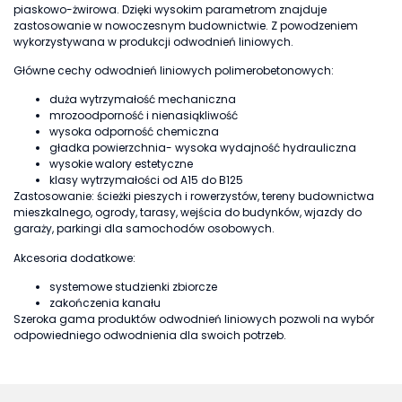
piaskowo-żwirowa. Dzięki wysokim parametrom znajduje
zastosowanie w nowoczesnym budownictwie. Z powodzeniem
wykorzystywana w produkcji odwodnień liniowych.
Główne cechy odwodnień liniowych polimerobetonowych:
duża wytrzymałość mechaniczna
mrozoodporność i nienasiąkliwość
wysoka odporność chemiczna
gładka powierzchnia- wysoka wydajność hydrauliczna
wysokie walory estetyczne
klasy wytrzymałości od A15 do B125
Zastosowanie: ścieżki pieszych i rowerzystów, tereny budownictwa
mieszkalnego, ogrody, tarasy, wejścia do budynków, wjazdy do
garaży, parkingi dla samochodów osobowych.
Akcesoria dodatkowe:
systemowe studzienki zbiorcze
zakończenia kanału
Szeroka gama produktów odwodnień liniowych pozwoli na wybór
odpowiedniego odwodnienia dla swoich potrzeb.