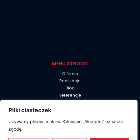
MENU STRONY:
O firmie
Realizacje
Blog
Referencje
B2B
Kontakt
Pliki ciasteczek
Używamy plików cookies. Kliknięcie „Akceptuj” oznacza
zgodę
© Copyright 2025 by
Bielbet
–
Ustawienia ciasteczek