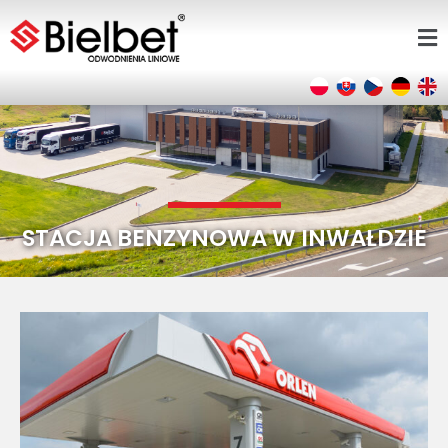
STACJA BENZYNOWA W INWAŁDZIE