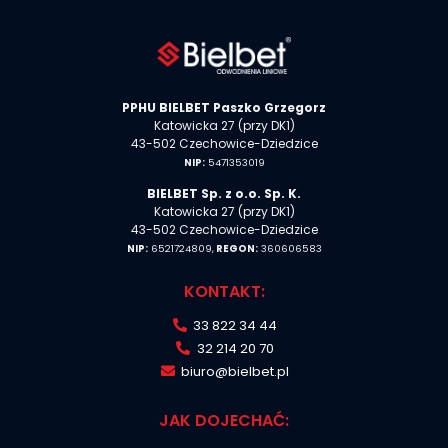
PPHU
BIELBET
Paszko Grzegorz
Katowicka 27 (przy DK1)
43-502 Czechowice-Dziedzice
NIP:
5471353019
BIELBET Sp. z o.o. Sp. K.
Katowicka 27 (przy DK1)
43-502 Czechowice-Dziedzice
NIP:
6521724809,
REGON:
360606583
KONTAKT:
33 822 34 44
32 214 20 70
biuro@bielbet.pl
JAK DOJECHAĆ: