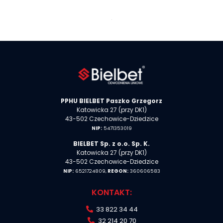
x
PPHU
BIELBET
Paszko Grzegorz
Katowicka 27 (przy DK1)
43-502 Czechowice-Dziedzice
NIP:
5471353019
BIELBET Sp. z o.o. Sp. K.
Katowicka 27 (przy DK1)
43-502 Czechowice-Dziedzice
NIP:
6521724809,
REGON:
360606583
KONTAKT:
33 822 34 44
32 214 20 70