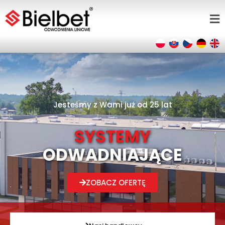
Jesteśmy z Wami już od 25 lat
SYSTEMY
ODWADNIAJĄCE
ZOBACZ OFERTĘ