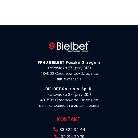
x
PPHU
BIELBET
Paszko Grzegorz
Katowicka 27 (przy DK1)
43-502 Czechowice-Dziedzice
NIP:
5471353019
BIELBET Sp. z o.o. Sp. K.
Katowicka 27 (przy DK1)
43-502 Czechowice-Dziedzice
NIP:
6521724809,
REGON:
360606583
KONTAKT:
33 822 34 44
32 214 20 70