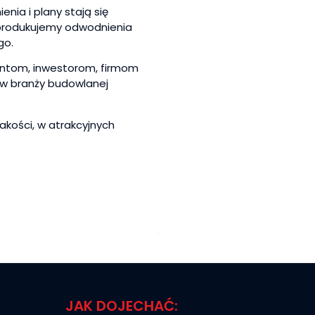
nia i plany stają się
, produkujemy odwodnienia
go.
antom, inwestorom, firmom
w branży budowlanej
kości, w atrakcyjnych
x
JAK DOJECHAĆ: