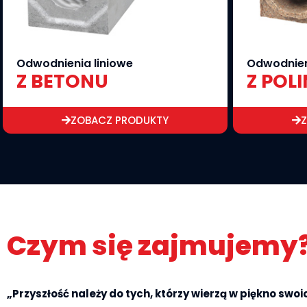
Odwodnienia liniowe
Odwodnien
Z BETONU
Z POL
ZOBACZ PRODUKTY
Czym się zajmujemy
„Przyszłość należy do tych, którzy wierzą w piękno swoi