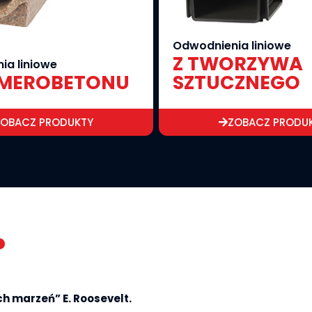
Odwodnienia liniowe
Z TWORZYWA
ia liniowe
IMEROBETONU
SZTUCZNEGO
ZOBACZ PRODUKTY
ZOBACZ PRODU
?
ch marzeń” E. Roosevelt.