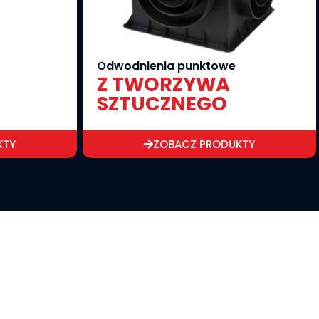
Odwodnienia punktowe
Z TWORZYWA
SZTUCZNEGO
KTY
ZOBACZ PRODUKTY