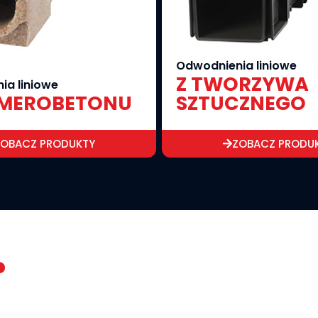
Odwodnienia liniowe
Z TWORZYWA
ia liniowe
IMEROBETONU
SZTUCZNEGO
ZOBACZ PRODUKTY
ZOBACZ PRODU
?