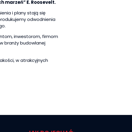
ch marzeń” E. Roosevelt.
nia i plany stają się
, produkujemy odwodnienia
go.
antom, inwestorom, firmom
w branży budowlanej
kości, w atrakcyjnych
Czytaj więcej