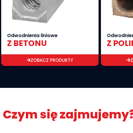
Odwodnienia liniowe
Odwodnien
Z BETONU
Z POL
ZOBACZ PRODUKTY
Czym się zajmujemy