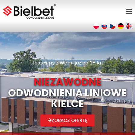
Jesteśmy z Wami już od 25 lat
NIEZAWODNE
ODWODNIENIA LINIOWE
KIELCE
ZOBACZ OFERTĘ