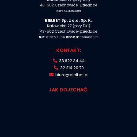
43-502 Czechowice-Dziedzice
NIP:
5471353019
BIELBET Sp. z o.o. Sp. K.
Katowicka 27 (przy DK1)
43-502 Czechowice-Dziedzice
NIP:
6521724809,
REGON:
360606583
KONTAKT:
33 822 34 44
32 214 20 70
biuro@bielbet.pl
JAK DOJECHAĆ: