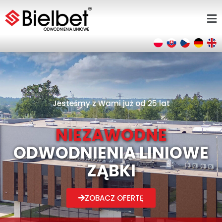
Jesteśmy z Wami już od 25 lat
NIEZAWODNE
ODWODNIENIA LINIOWE
ZĄBKI
ZOBACZ OFERTĘ